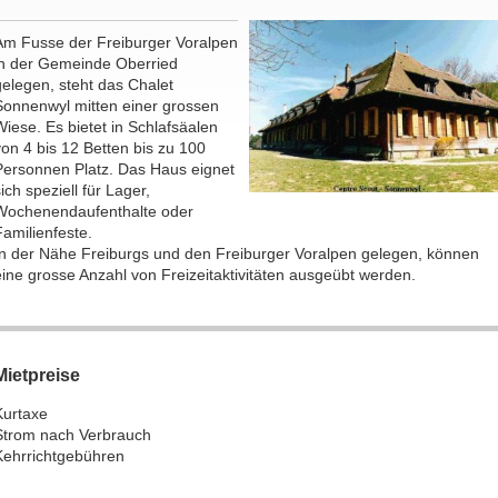
Am Fusse der Freiburger Voralpen
in der Gemeinde Oberried
gelegen, steht das Chalet
Sonnenwyl mitten einer grossen
Wiese. Es bietet in Schlafsäalen
von 4 bis 12 Betten bis zu 100
Personnen Platz. Das Haus eignet
ich speziell für Lager,
Wochenendaufenthalte oder
Familienfeste.
In der Nähe Freiburgs und den Freiburger Voralpen gelegen, können
eine grosse Anzahl von Freizeitaktivitäten ausgeübt werden.
Mietpreise
Kurtaxe
Strom nach Verbrauch
Kehrrichtgebühren