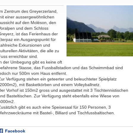
Im Zentrum des Greyerzerland,
mit einer aussergewöhnlichen
Aussicht auf den Moléson, den
Voralpen und dem Schloss
Greyerz, ist das Ferienhaus der
Eterpaz ein Ausgangspunkt für
zahlreiche Exkursionen und
ulturellen Aktivitäten, die alle zu
Fuss erreichbar sind.
In der Umbegung gibt es keine oft
befahrene Stasse, das Fussballstadion und das Schwimmbad sind
jedoch nur 500m vom Haus entfernt.
Zur Verfügung stehen ein geteerter und beleuchteter Spielplatz
(2000m2), mit Basketkörben und einem Volleyballnetz.
Der Vorhof ist 150m2 gross und ausgestattet mit 3 Tischtennistischen
und Basteltischen. Zur Verfügung steht ebenfalls eine Wiese von
6000m2.
Zusätzlich gibt es auch eine Speisesaal für 150 Personen, 3
Mehrzweckräume mit Bastel-, Billiard und Tischfussbaltischen.
Facebook