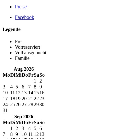
Preise
Facebook
Legende
Frei
Vorreserviert
Voll ausgebucht
Familie
Aug 2026
Mo
Di
Mi
Do
Fr
Sa
So
1
2
3
4
5
6
7
8
9
10
11
12
13
14
15
16
17
18
19
20
21
22
23
24
25
26
27
28
29
30
31
Sep 2026
Mo
Di
Mi
Do
Fr
Sa
So
1
2
3
4
5
6
7
8
9
10
11
12
13